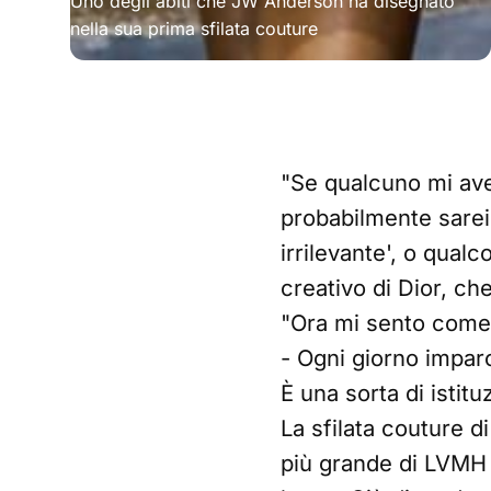
Uno degli abiti che JW Anderson ha disegnato 
nella sua prima sfilata couture
"Se qualcuno mi ave
probabilmente sarei 
irrilevante', o qual
creativo di Dior, che
"Ora mi sento come 
- Ogni giorno imparo
È una sorta di istitu
La sfilata couture d
più grande di LVMH 