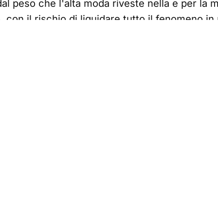
al peso che l'alta moda riveste nella e per la 
 con il rischio di liquidare tutto il fenomeno i
 teatrale. Eppure è anche questo. Cioè è un'es
se del lusso attestano la propria rilevanza. Ma 
o di persona, ad esempio incontrando i design
a nascono come espressione di un savoir faire a
alità che non ha limiti di tempo né di budget. So
iende del lusso detengono ed elaborano la pr
 ci insegna che mentre le compagini degli uffici 
sando, non solo l'età media, ma anche la com
 couture ha un competenza notevolmente più el
è deputato a custodire proprio il know how.
e un laboratorio - dice ancora Anderson - Co