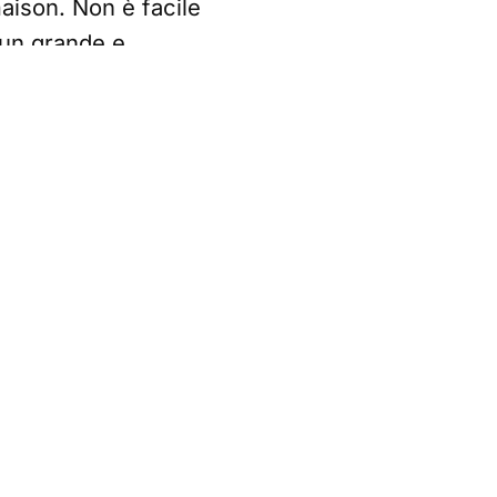
maison. Non è facile
n un grande e
ibizione di status
è molto di più. Lo
er della couture di
utentico. Sono
no pertanto il
opria competenza.
stili del pret a
petenza media, chi
evata, perché opera
me possiamo