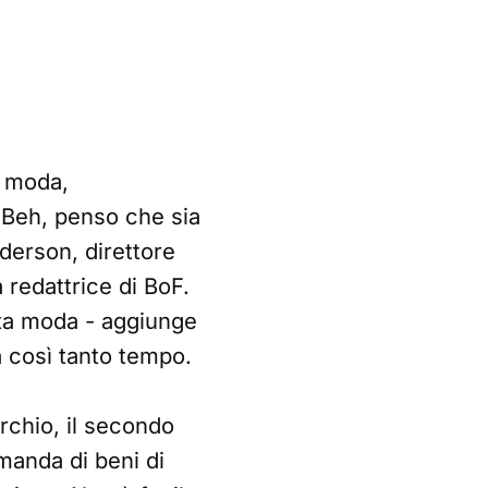
a moda,
 'Beh, penso che sia
derson, direttore
a redattrice di BoF.
lta moda - aggiunge
a così tanto tempo.
archio, il secondo
manda di beni di