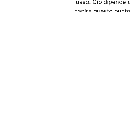
lusso. Ciò dipende d
capire questo punto,
costosissimo evento
con cui le grandi ca
abbiamo sperimentat
Balenciaga.
Il capi di alta mod
frutto di un'artigian
contesto dove le az
L'esperienza diretta
porter stanno abbas
lavora intorno alla
in un contesto che 
"L'alta moda è com