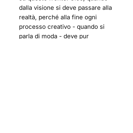
dalla visione si deve passare alla
realtà, perché alla fine ogni
processo creativo - quando si
parla di moda - deve pur
approdare a qualcosa di tangibile
e, soprattutto, indossabile.
E' con questo obiettivo che nel
2023, Lasry ha lanciato Glass
Factory, ovvero "l'unica
piattaforma - a suo dire - che ti
mostra le vere fabbriche che si
celano dietro alcuni dei migliori
marchi di moda al mondo,
complete di foto, video,