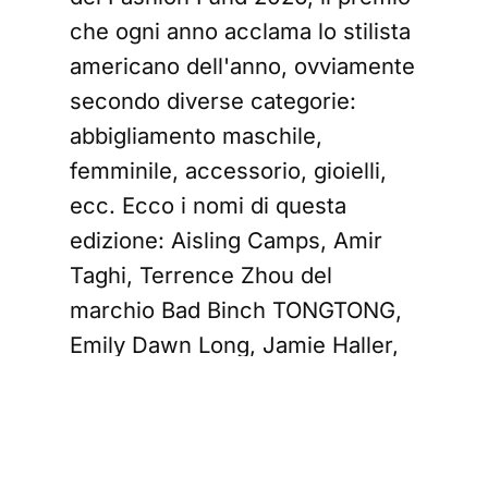
che ogni anno acclama lo stilista
americano dell'anno, ovviamente
secondo diverse categorie:
abbigliamento maschile,
femminile, accessorio, gioielli,
ecc. Ecco i nomi di questa
edizione: Aisling Camps, Amir
Taghi, Terrence Zhou del
marchio Bad Binch TONGTONG,
Emily Dawn Long, Jamie Haller,
Julia Ferentinos del marchio Juju
Vera, Zane Li della casa Lii ,
George Inaki di Milamore, Claire
Sullivan di Miss Claire Sullivan e,