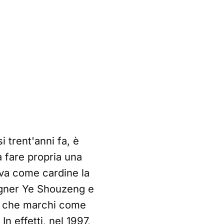
 trent'anni fa, è
a fare propria una
eva come cardine la
designer Ye Shouzeng e
ca che marchi come
n effetti, nel 1997,