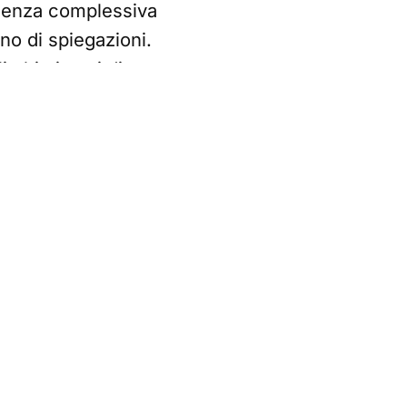
cidenza complessiva
no di spiegazioni.
 ultimi anni di
dalle famiglie
merciale. Un'onda
troppo rapida, anche
epiti.
nsumatori, che
ial sono diventati
 regolano il settore
oduzione di una
di tale ricarico
 aggiungono i dubbi
 nelle filiere