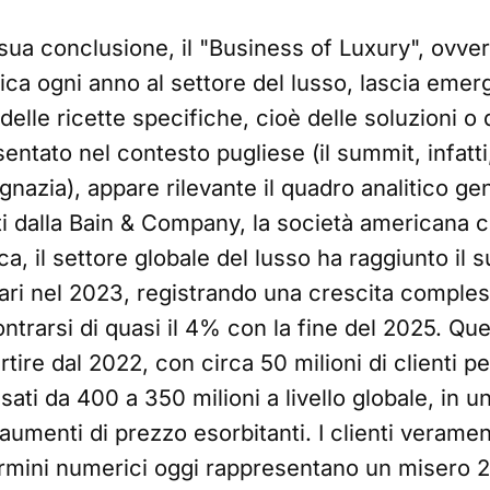
 sua conclusione, il "Business of Luxury", ovver
ica ogni anno al settore del lusso, lascia emer
 delle ricette specifiche, cioè delle soluzioni o
entato nel contesto pugliese (il summit, infatti,
nazia), appare rilevante il quadro analitico ge
ti dalla Bain & Company, la società americana 
a, il settore globale del lusso ha raggiunto il s
ollari nel 2023, registrando una crescita compl
ontrarsi di quasi il 4% con la fine del 2025. Q
tire dal 2022, con circa 50 milioni di clienti pe
ati da 400 a 350 milioni a livello globale, in un
menti di prezzo esorbitanti. I clienti verament
termini numerici oggi rappresentano un misero 2