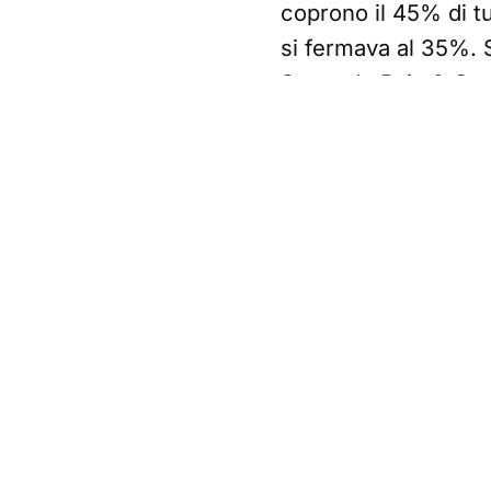
coprono il 45% di tut
si fermava al 35%. S
Secondo Bain & Compa
boom è stata alimenta
durante l'era Covid
che in generale è st
a scapito della quali
Nel frattempo è aum
attraverso una comu
più attenti e più cr
del lusso. Conoscono
borsa e il suo prezz
finanzia il marketing
sollevati dalle autori