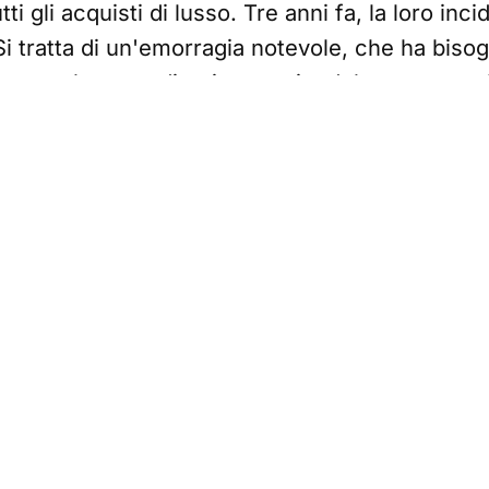
ti gli acquisti di lusso. Tre anni fa, la loro in
i tratta di un'emorragia notevole, che ha bisog
ny, la straordinaria crescita del settore negli
ta da trilioni di dollari di risparmi accumulati 
 e dall'onda successiva di grande euforia com
ata cavalcata con una industrializzazione sin 
tà e del valore reali e, soprattutto, di quelli perc
entato il grado di consapevolezza di molti co
nicazione che si è totalmente spostata sui soc
itici nei confronti dei meccanismi economici che
, per esempio, la differenza tra il costo di pr
o di acquisto. Sanno che una parte significativa 
, e non solo l'artigianalità e il design. A ciò si
tà di controllo italiane sulle condizioni di lavoro