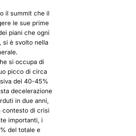
o il summit che il
gere le sue prime
 dei piani che ogni
 si è svolto nella
nerale.
che si occupa di
uo picco di circa
essiva del 40-45%
uesta decelerazione
rduti in due anni,
 contesto di crisi
e importanti, i
% del totale e