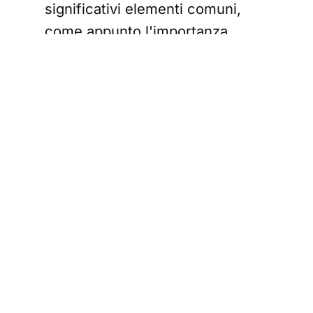
significativi elementi comuni,
come appunto l'importanza
crescente del fattore
strettamente emotivo.
Per quanto riguarda gli Stati
Uniti, sembra che a spingere gli
acquisti sia soprattutto il
desiderio di un appagamento
personale, con i clienti che
tendono a prediligere marchi che
rispecchiano la loro identità e il
loro stile di vita. In Cina, invece,
le motivazioni sono più legate a
un'espressività che è sia