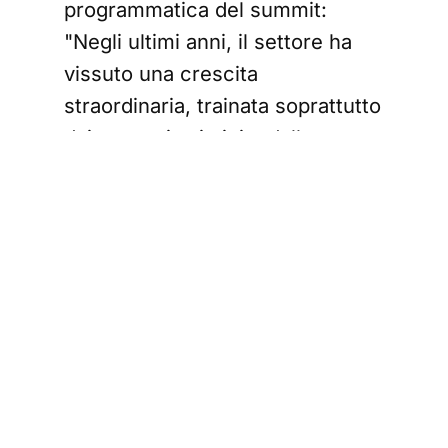
programmatica del summit:
"Negli ultimi anni, il settore ha
vissuto una crescita
straordinaria, trainata soprattutto
dai mercati asiatici e dalla
capacità dei marchi di
trasformare il lusso in
un'esperienza culturale, oltre
che in un prodotto. Oggi però il
quadro appare più complesso. I
consumatori sono più prudenti,
più attenti al rapporto tra prezzo
e valore percepito, ma anche più
sensibili ad autenticità,