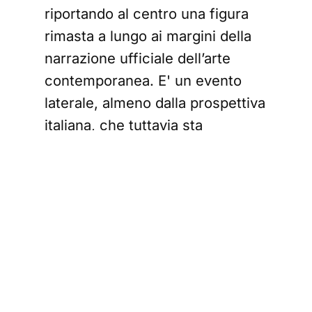
riportando al centro una figura
rimasta a lungo ai margini della
narrazione ufficiale dell’arte
contemporanea. E' un evento
laterale, almeno dalla prospettiva
italiana, che tuttavia sta
destando un certo interesse
nell'ambiente artistico e creativo
d'oltremanica.
Nata nel 1929 in provincia di
Varese, Mariuccia Secol
attraversò il secondo Novecento
trasformando il linguaggio tessile
in uno strumento politico e