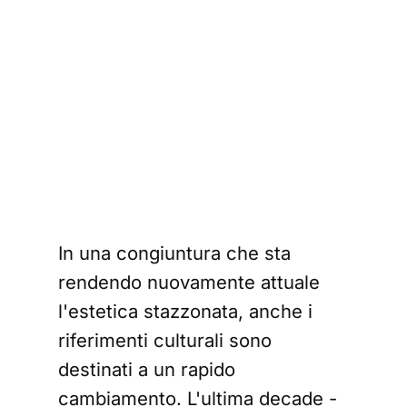
. 
dy 
oni 
di 
y's 
In una congiuntura che sta
rendendo nuovamente attuale
l'estetica stazzonata, anche i
riferimenti culturali sono
destinati a un rapido
cambiamento. L'ultima decade -