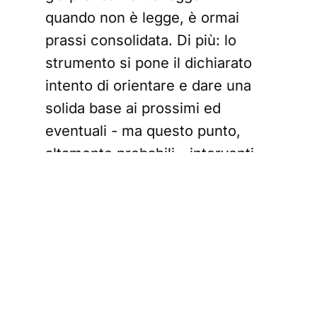
quando non è legge, è ormai
prassi consolidata. Di più: lo
strumento si pone il dichiarato
intento di orientare e dare una
solida base ai prossimi ed
eventuali - ma questo punto,
altamente probabili - interventi
regolatori dell'amministrazione
statunitense: "Questo è un
momento entusiasmante per il
nostro settore, poiché le
normative iniziano a prendere
forma, promuovendo maggiore
trasparenza e risultati migliori